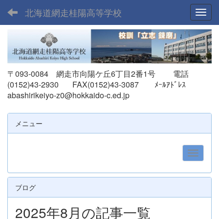
北海道網走桂陽高等学校
Toggl
〒093-0084 網走市向陽ケ丘6丁目2番1号 電話
(0152)43-2930 FAX(0152)43-3087
ﾒｰﾙｱﾄﾞﾚｽ
abashirikeiyo-z0@hokkaido-c.ed.jp
メニュー
ブログ
2025年8月の記事一覧