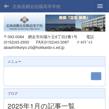
北海道網走桂陽高等学校
Toggl
〒093-0084 網走市向陽ケ丘6丁目2番1号 電話
(0152)43-2930 FAX(0152)43-3087
ﾒｰﾙｱﾄﾞﾚｽ
abashirikeiyo-z0@hokkaido-c.ed.jp
メニュー
ブログ
2025年1月の記事一覧