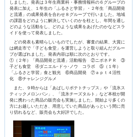
しました。発表は３年生商業科・事務情報科の６グループの
発表に加え、１年生の「ふるさと学習」・２年生「商品開発
と流通」の成果発表を合わせ８グループで行いました。地域
の課題をどのように解決していくのかを柱とし、年間を通し
どのような活動をし、どのような成果をあげたのかなどスラ
イドを使って発表しました。
どの発表も素晴らしいものでしたが、審査の結果、大賞に
は網走市で「子ども食堂」を運営しようと取り組んだグルー
プが選ばれました。発表内容は順に次のとおりです。
①（２年）「商品開発と流通」活動報告 ②ニポネＰＲ ③
子ども食堂 ④ダニエル･ドゥ･ノウ コラボ ⑤（１年）
「ふるさと学習」食と観光 ⑥商品開発 ⑦ａｐｔ４活性
化 ⑧チャレンジグルメ
また、９時からは「あばしりポテトチップス」や「流氷ス
ティックメロンパン」、「流氷チーズタルト」など本校が開
発に携わった商品の販売会も実施しました。開始より多くの
方にお越しいただき、用意していた商品があっという間に売
り切れるなど、販売会も大好評でした。